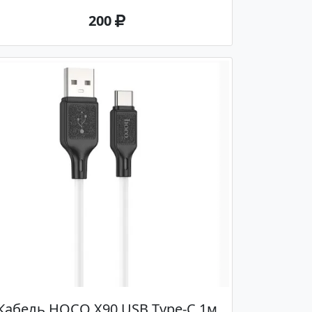
200
Кабель HOCO X90 USB Type-C 1м