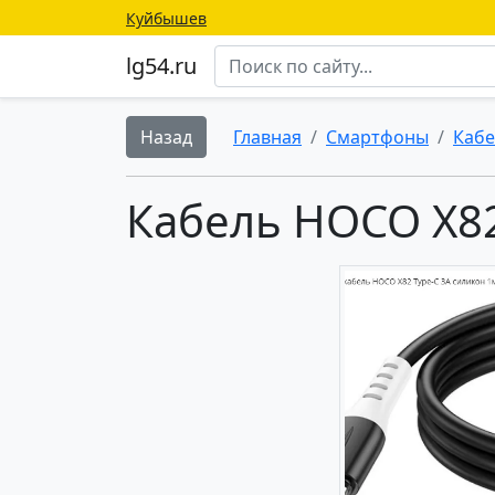
Куйбышев
lg54.ru
Назад
Главная
Смартфоны
Кабе
Кабель HOCO X82