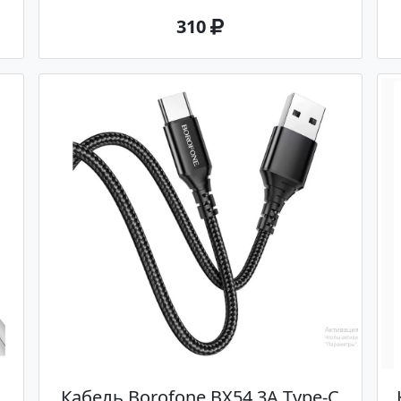
310
Кабель Borofone BX54 3A Type-C