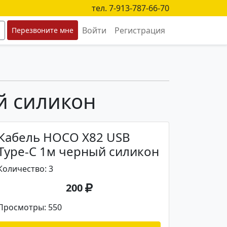
тел. 7-913-787-66-70
Войти
Регистрация
Перезвоните мне
й силикон
Кабель HOCO X82 USB
Type-C 1м черный силикон
Количество: 3
200
Просмотры: 550