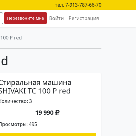
тел. 7-913-787-66-70
Войти
Регистрация
Перезвоните мне
100 P red
ed
Стиральная машина
SHIVAKI TC 100 P red
Количество: 3
19 990
Просмотры: 495