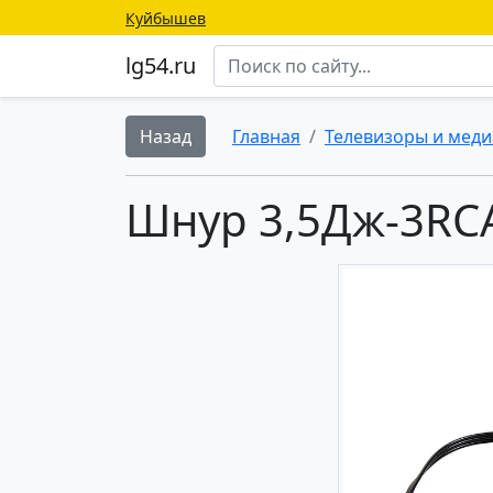
Куйбышев
lg54.ru
Назад
Главная
Телевизоры и меди
Шнур 3,5Дж-3RCA