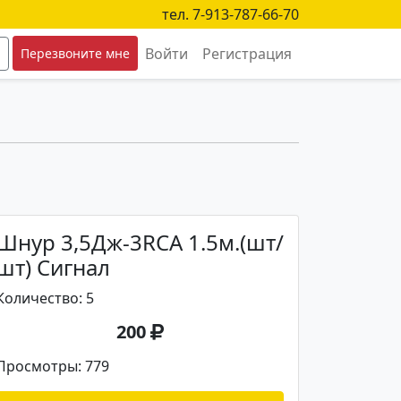
тел. 7-913-787-66-70
Войти
Регистрация
Перезвоните мне
Шнур 3,5Дж-3RCA 1.5м.(шт/
шт) Сигнал
Количество: 5
200
Просмотры: 779