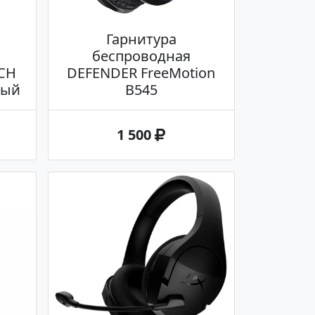
Гарнитура
беспроводная
CH
DEFENDER FreeMotion
ный
B545
1 500