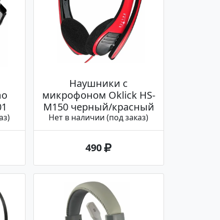
Наушники с
mo
микрофоном Oklick HS-
01
M150 черный/красный
аз)
Нет в наличии (под заказ)
490