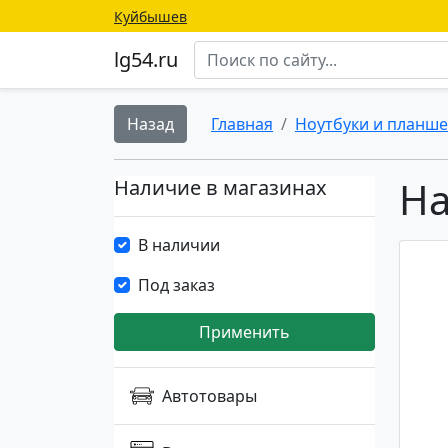
Куйбышев
lg54.ru
Назад
Главная
Ноутбуки и планш
Н
Наличие в магазинах
В наличии
Под заказ
Применить
Автотовары