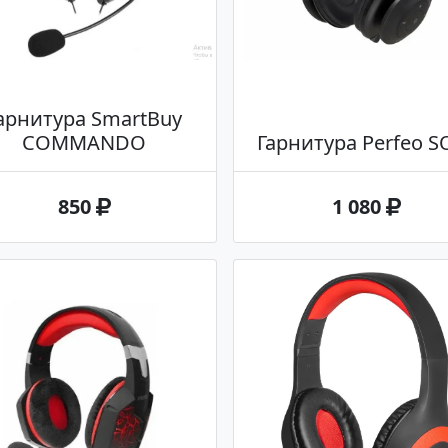
арнитура SmartBuy
COMMANDO
Гарнитура Perfeo S
850
1 080