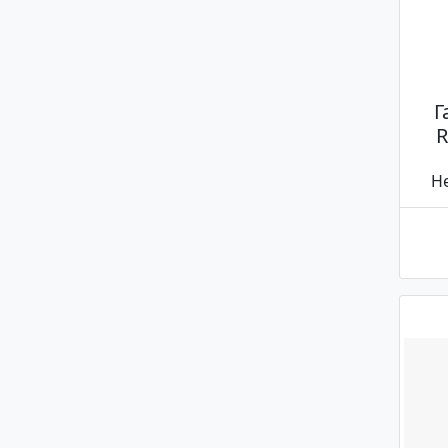
Г
R
Не