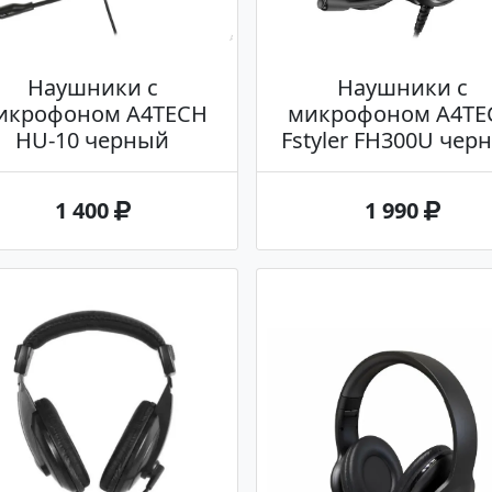
Наушники с
Наушники с
икрофоном A4TECH
микрофоном A4TE
HU-10 черный
Fstyler FH300U чер
1 400
1 990