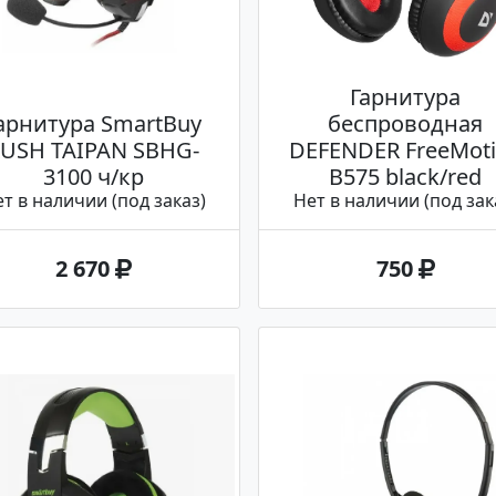
Гарнитура
арнитура SmartBuy
беспроводная
USH TAIPAN SBHG-
DEFENDER FreeMot
3100 ч/кр
B575 black/red
т в наличии (под заказ)
Нет в наличии (под зак
2 670
750