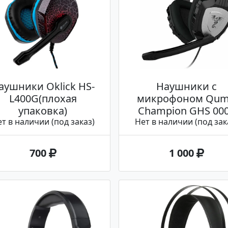
аушники Oklick HS-
Наушники с
L400G(плохая
микрофоном Qu
упаковка)
Champion GHS 00
т в наличии (под заказ)
Нет в наличии (под зак
700
1 000