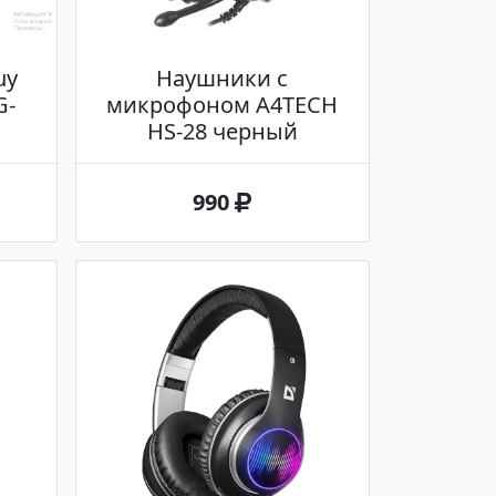
uy
Наушники с
G-
микрофоном A4TECH
HS-28 черный
990