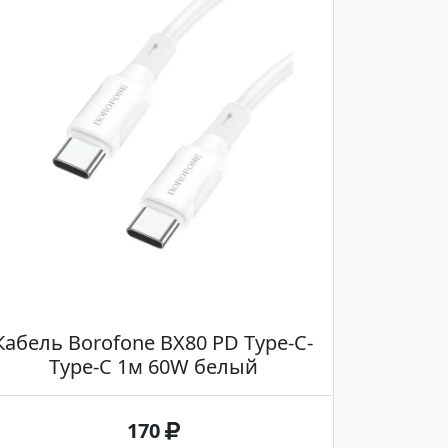
Кабель Borofone BX80 PD Type-C-
Type-C 1м 60W белый
170