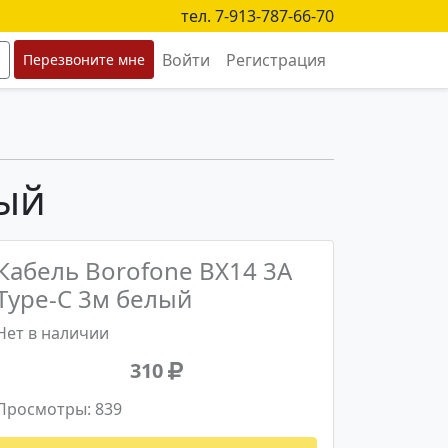
тел. 7-913-787-66-70
Войти
Регистрация
Перезвоните мне
лый
Кабель Borofone BX14 3A
Type-C 3м белый
Нет в наличии
310
Просмотры: 839