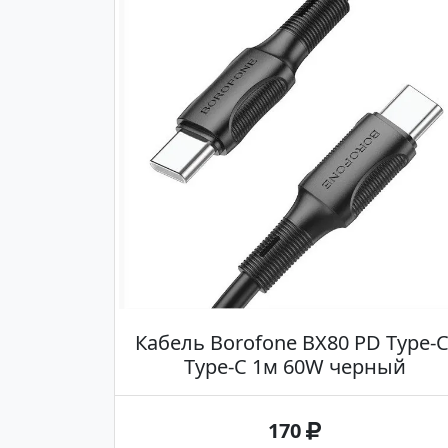
Кабель Borofone BX80 PD Type-C
Type-C 1м 60W черный
170